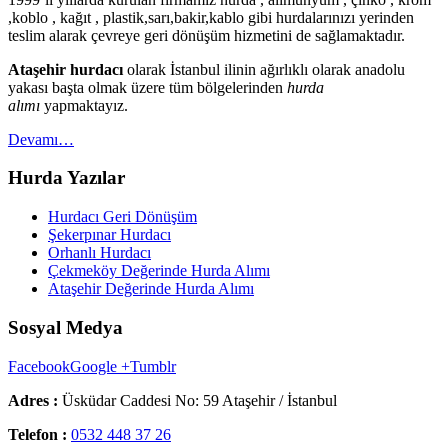
,koblo , kağıt , plastik,sarı,bakir,kablo gibi hurdalarınızı yerinden
teslim alarak çevreye geri dönüşüm hizmetini de sağlamaktadır.
Ataşehir hurdacı
olarak İstanbul ilinin ağırlıklı olarak anadolu
yakası başta olmak üzere tüm bölgelerinden
hurda
alımı
yapmaktayız.
Devamı…
Hurda Yazılar
Hurdacı Geri Dönüşüm
Şekerpınar Hurdacı
Orhanlı Hurdacı
Çekmeköy Değerinde Hurda Alımı
Ataşehir Değerinde Hurda Alımı
Sosyal Medya
Facebook
Google +
Tumblr
Adres :
Üsküdar Caddesi No: 59 Ataşehir / İstanbul
Telefon :
0532 448 37 26