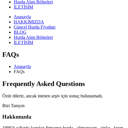
Hurda Alım Bölgeleri
İLETİŞİM
Anasayfa
HAKKIMIZDA
Güncel Hurda Fiyatları
BLOG
Hurda Alım Bölgeleri
İLETİŞİM
FAQs
Anasayfa
FAQs
Frequently Asked
Questions
Özür dileriz, ancak istenen arşiv için sonuç bulunamadı.
Bizi Tanıyın
Hakkımızda
1999’lı yıllarda kurulan firmamız hurda , alimunyum , çinko , krom