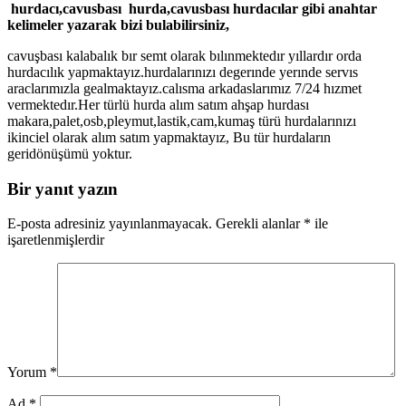
hurdacı,cavusbası hurda,cavusbası hurdacılar gibi anahtar
kelimeler yazarak bizi bulabilirsiniz,
cavuşbası kalabalık bır semt olarak bılınmektedır yıllardır orda
hurdacılık yapmaktayız.hurdalarınızı degerınde yerınde servıs
araclarımızla gealmaktayız.calısma arkadaslarımız 7/24 hızmet
vermektedır.Her türlü hurda alım satım ahşap hurdası
makara,palet,osb,pleymut,lastik,cam,kumaş türü hurdalarınızı
ikinciel olarak alım satım yapmaktayız, Bu tür hurdaların
geridönüşümü yoktur.
Bir yanıt yazın
E-posta adresiniz yayınlanmayacak.
Gerekli alanlar
*
ile
işaretlenmişlerdir
Yorum
*
Ad
*