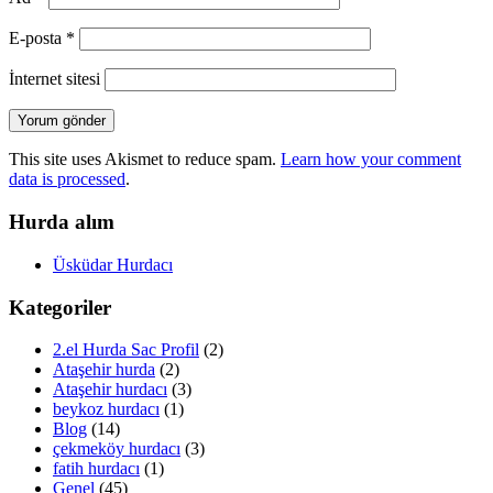
E-posta
*
İnternet sitesi
This site uses Akismet to reduce spam.
Learn how your comment
data is processed
.
Hurda alım
Üsküdar Hurdacı
Kategoriler
2.el Hurda Sac Profil
(2)
Ataşehir hurda
(2)
Ataşehir hurdacı
(3)
beykoz hurdacı
(1)
Blog
(14)
çekmeköy hurdacı
(3)
fatih hurdacı
(1)
Genel
(45)