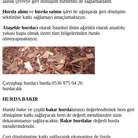
alarak çevreye geri dönüşüm hizmetini de sağlamaktadır.
Hurda alımı
ve
hurda satımı
işleri ile uğraşarak geri dönüşüm
sektörüne katkı sağlamayı amaçlamaktayız.
Ataşehir hurdacı
olarak İstanbul ilinin ağırlıklı olarak anadolu
yakası başta olmak üzere tüm bölgelerinden
hurda
alımı
yapmaktayız.
Çavuşbaşı hurdacı hurda 0536 975 04 26
hurdacılık
HURDA BAKIR
Hurda bakır
ve çeşitli
bakır hurda
larınızı değerlendirmek hem geri
dönüşüme katkı sağlayacak hem de değerli metalinizden sizin
dekazanmanızı sağlayacaktır.
Bakır hurdalar
değerli hurda
metallerindendir.
Geri dönüşümüne katkı sağlayarak ekonomiye de fayda