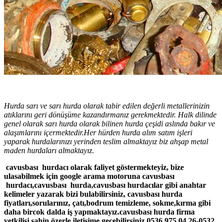
Hurda sarı ve sarı hurda olarak tabir edilen değerli metallerinizin
atıklarını geri dönüşüme kazandırmanız gerekmektedir. Halk dilinde
genel olarak sarı hurda olarak bilinen hurda çeşidi aslında bakır ve
alaşımlarını içermektedir.Her hürden hurda alım satım işleri
yaparak hurdalarınızı yerinden teslim almaktayız biz ahşap metal
maden hurdaları almaktayız.
cavusbası hurdacı olarak faliyet göstermekteyiz, bize
ulasabilmek için google arama motoruna cavusbası
hurdacı,cavusbası hurda,cavusbası hurdacılar gibi anahtar
kelimeler yazarak bizi bulabilirsiniz, cavusbası hurda
fiyatları,sorularınız, çatı,bodrum temizleme, sokme,kırma gibi
daha bircok dalda iş yapmaktayız.cavusbası hurda firma
yetkilisi şahin özerle iletisime gecebilirsiniz,0536 975 04 26-0532