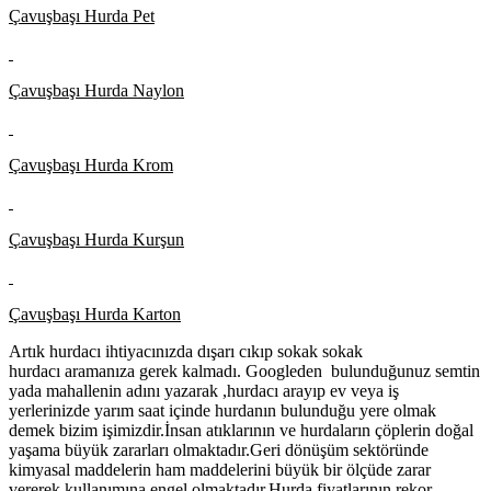
Çavuşbaşı Hurda Pet
Çavuşbaşı Hurda Naylon
Çavuşbaşı Hurda Krom
Çavuşbaşı Hurda Kurşun
Çavuşbaşı Hurda Karton
Artık hurdacı ihtiyacınızda dışarı cıkıp sokak sokak
hurdacı aramanıza gerek kalmadı. Googleden bulunduğunuz semtin
yada mahallenin adını yazarak ,hurdacı arayıp ev veya iş
yerlerinizde yarım saat içinde hurdanın bulunduğu yere olmak
demek bizim işimizdir.İnsan atıklarının ve hurdaların çöplerin doğal
yaşama büyük zararları olmaktadır.Geri dönüşüm sektöründe
kimyasal maddelerin ham maddelerini büyük bir ölçüde zarar
vererek kullanımına engel olmaktadır.Hurda fiyatlarının rekor