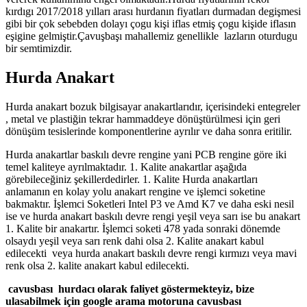
kırdıgı 2017/2018 yılları arası hurdanın fiyatları durmadan degişmesi
gibi bir çok sebebden dolayı çogu kişi iflas etmiş çogu kişide iflasın
eşigine gelmiştir.Çavuşbaşı mahallemiz genellikle lazların oturdugu
bir semtimizdir.
Hurda Anakart
Hurda anakart bozuk bilgisayar anakartlarıdır, içerisindeki entegreler
, metal ve plastiğin tekrar hammaddeye dönüştürülmesi için geri
dönüşüm tesislerinde komponentlerine ayrılır ve daha sonra eritilir.
Hurda anakartlar baskılı devre rengine yani PCB rengine göre iki
temel kaliteye ayrılmaktadır. 1. Kalite anakartlar aşağıda
görebileceğiniz şekillerdedirler. 1. Kalite Hurda anakartları
anlamanın en kolay yolu anakart rengine ve işlemci soketine
bakmaktır. İşlemci Soketleri Intel P3 ve Amd K7 ve daha eski nesil
ise ve hurda anakart baskılı devre rengi yeşil veya sarı ise bu anakart
1. Kalite bir anakartır. İşlemci soketi 478 yada sonraki dönemde
olsaydı yeşil veya sarı renk dahi olsa 2. Kalite anakart kabul
edilecekti veya hurda anakart baskılı devre rengi kırmızı veya mavi
renk olsa 2. kalite anakart kabul edilecekti.
cavusbası hurdacı olarak faliyet göstermekteyiz, bize
ulasabilmek için google arama motoruna cavusbası