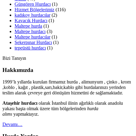
Güngören Hurdacı
(1)
Hizmet Bölgelerimiz
(116)
kadıkoy hurdacılar
(2)
Kavacık Hurdacı
(1)
Maltepe hurda
(1)
Maltepe hurdacı
(3)
Maltepe hurdacılar
(1)
Şekerpınar Hurdacı
(1)
tepeüstü hurdacı
(1)
Bizi Tanıyın
Hakkımızda
1999’lı yıllarda kurulan firmamız hurda , alimunyum , çinko , krom
,koblo , kağıt , plastik,sarı,bakir,kablo gibi hurdalarınızı yerinden
teslim alarak çevreye geri dönüşüm hizmetini de sağlamaktadır.
Ataşehir hurdacı
olarak İstanbul ilinin ağırlıklı olarak anadolu
yakası başta olmak üzere tüm bölgelerinden
hurda
alımı
yapmaktayız.
Devamı…